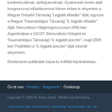
konferenciáknak, tanfolyamoknak. Gyakornoki éveim alatt
kongresszusi előadásommal három évben is elnyertem a
Magyar Ortopéd Társaság "Legjobb előadás" díját, egyszer
a Magyar Traumatológus Társaság "3. legjobb előadás"
díját. Nemzetközi Világkongresszuson 2006-ban
Argentínában a SICOT (Nemzetközi Ortopéd és
Traumatológus Társaság) "4. legjobb poszter", majd 2009-
ben Thaiföldön a "3. legjobb poszter" díját sikerült
elnyernem.
Rendszeren publikálok hazai és külföldi folyóiratokban.
Ön itt van:
Főoldal
Magamról
Önéletrajz
Copyright © 2026 Dr. Koós Zoltán. Minden jog fenntartva.
boka arthroscopia
bokasebészet
bokaszalag
keresztszalag
kéz
láb