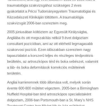
traumatológia szakvizsgához szükséges 2 éves
gyakorlatot a Pécsi Tudományegyetem Traumatológiai és
Kézsebészeti Klinikáján töltöttem. A traumatológia
szakvizsgát 2006-ban szereztem meg.
2005 júniusában költöztem az Egyesült Királyságba,
Angliába és ott megszakítás nélkül 9 évet dolgoztam
consultant pozícióban, ami az ott elérhető legmagasabb
szakorvosi pozíció. Ezen időszakban szereztem nagy
tapasztalatot a korszerű teljes és részleges térdprotézis
beültetés, az artroszkópos térd és boka sebészet, valamint
a láb- és boka deformitások korrekciós műtéteinek
területén.
Angliai karrieremnek több állomása volt, melyek során
évente 600-800 műtétet végeztem. 2005-ben a Birmingham
Nuffield Hospital-ban térd artroszkópos specialistaként
dolgoztam, 2006-ban Portsmouth-ban a St. Mary's NHS
Treatment Centre-ben főként láb és kéz műtéteket