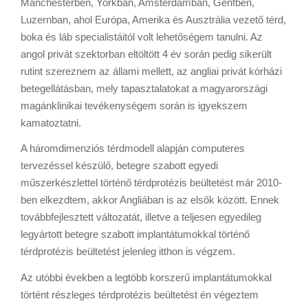
Manchesterben, Yorkban, Amsterdamban, Genfben,
Luzernban, ahol Európa, Amerika és Ausztrália vezető térd,
boka és láb specialistáitól volt lehetőségem tanulni. Az
angol privát szektorban eltöltött 4 év során pedig sikerült
rutint szereznem az állami mellett, az angliai privát kórházi
betegellátásban, mely tapasztalatokat a magyarországi
magánklinikai tevékenységem során is igyekszem
kamatoztatni.
A háromdimenziós térdmodell alapján computeres
tervezéssel készülő, betegre szabott egyedi
műszerkészlettel történő térdprotézis beültetést már 2010-
ben elkezdtem, akkor Angliában is az elsők között. Ennek
továbbfejlesztett változatát, illetve a teljesen egyedileg
legyártott betegre szabott implantátumokkal történő
térdprotézis beültetést jelenleg itthon is végzem.
Az utóbbi években a legtöbb korszerű implantátumokkal
történt részleges térdprotézis beültetést én végeztem