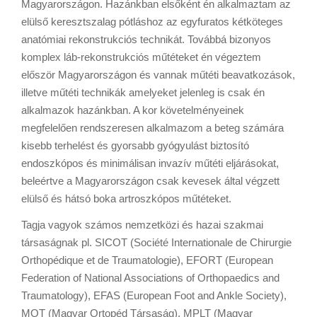
Magyarországon. Hazánkban elsőként én alkalmaztam az
elülső keresztszalag pótláshoz az egyfuratos kétköteges
anatómiai rekonstrukciós technikát. Továbbá bizonyos
komplex láb-rekonstrukciós műtéteket én végeztem
először Magyarországon és vannak műtéti beavatkozások,
illetve műtéti technikák amelyeket jelenleg is csak én
alkalmazok hazánkban. A kor követelményeinek
megfelelően rendszeresen alkalmazom a beteg számára
kisebb terhelést és gyorsabb gyógyulást biztosító
endoszkópos és minimálisan invazív műtéti eljárásokat,
beleértve a Magyarországon csak kevesek által végzett
elülső és hátsó boka artroszkópos műtéteket.
Tagja vagyok számos nemzetközi és hazai szakmai
társaságnak pl. SICOT (Société Internationale de Chirurgie
Orthopédique et de Traumatologie), EFORT (European
Federation of National Associations of Orthopaedics and
Traumatology), EFAS (European Foot and Ankle Society),
MOT (Magyar Ortopéd Társaság), MPLT (Magyar