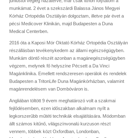
júniustól végleg hazatérve, már csak itthon folytatom a
munkámat. 2 évet a szekszárdi Balassa János Megyei
Kórház Ortopédia Osztályán dolgoztam, illetve pár évet a
pécsi Medicover Klinikán, majd Budapesten a Duna
Medical Centerben.
2016 óta a Kaposi Mór Oktató Kórház Ortopédia Osztályán
részállásban tevékenykedem az állami egészségügyben.
Munkám döntő részét azonban a magánegészségügyben
végzem, melynek fő helyszíne Pécsett a Da Vinci
Magánklinika. Emellett rendszeresen operálok és rendelek
Budapesten a TritonLife Duna Magánkórházban, valamint
magánrendelésem van Dombóváron is.
Angliában töltött 9 évem meghatározó volt a szakmai
fejlődésemben, ezen időszakban alkalmam nyílt a
legkorszerűbb műtéti technikák elsajátítására. Módomban
állt számos kitűnő, világszínvonalú kurzuson részt
vennem, többek közt Oxfordban, Londonban,