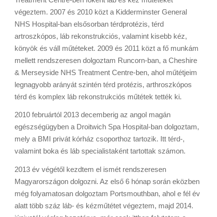
végeztem. 2007 és 2010 közt a Kidderminster General
NHS Hospital-ban elsősorban térdprotézis, térd
artroszkópos, láb rekonstrukciós, valamint kisebb kéz,
könyök és váll műtéteket. 2009 és 2011 közt a fő munkám
mellett rendszeresen dolgoztam Runcorn-ban, a Cheshire
& Merseyside NHS Treatment Centre-ben, ahol műtétjeim
legnagyobb arányát szintén térd protézis, arthroszkópos
térd és komplex láb rekonstrukciós műtétek tették ki.
2010 februártól 2013 decemberig az angol magán
egészségügyben a Droitwich Spa Hospital-ban dolgoztam,
mely a BMI privát kórház csoporthoz tartozik. Itt térd-,
valamint boka és láb specialistaként tartottak számon.
2013 év végétől kezdtem el ismét rendszeresen
Magyarországon dolgozni. Az első 6 hónap során eközben
még folyamatosan dolgoztam Portsmouthban, ahol e fél év
alatt több száz láb- és kézműtétet végeztem, majd 2014.