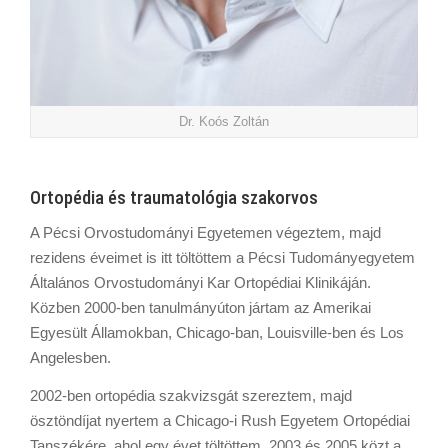
Dr. Koós Zoltán
Ortopédia és traumatológia szakorvos
A Pécsi Orvostudományi Egyetemen végeztem, majd
rezidens éveimet is itt töltöttem a Pécsi Tudományegyetem
Általános Orvostudományi Kar Ortopédiai Klinikáján.
Közben 2000-ben tanulmányúton jártam az Amerikai
Egyesült Államokban, Chicago-ban, Louisville-ben és Los
Angelesben.
2002-ben ortopédia szakvizsgát szereztem, majd
ösztöndíjat nyertem a Chicago-i Rush Egyetem Ortopédiai
Tanszékére, ahol egy évet töltöttem. 2003 és 2005 közt a