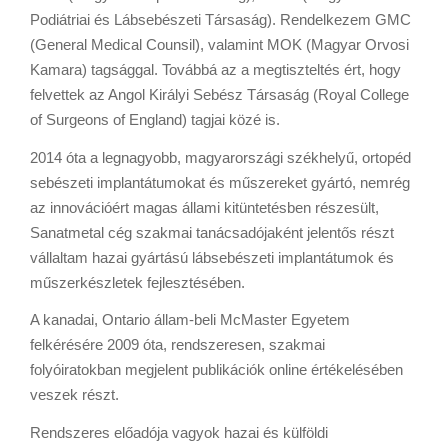
Podiátriai és Lábsebészeti Társaság). Rendelkezem GMC
(General Medical Counsil), valamint MOK (Magyar Orvosi
Kamara) tagsággal. Továbbá az a megtiszteltés ért, hogy
felvettek az Angol Királyi Sebész Társaság (Royal College
of Surgeons of England) tagjai közé is.
2014 óta a legnagyobb, magyarországi székhelyű, ortopéd
sebészeti implantátumokat és műszereket gyártó, nemrég
az innovációért magas állami kitüntetésben részesült,
Sanatmetal cég szakmai tanácsadójaként jelentős részt
vállaltam hazai gyártású lábsebészeti implantátumok és
műszerkészletek fejlesztésében.
A kanadai, Ontario állam-beli McMaster Egyetem
felkérésére 2009 óta, rendszeresen, szakmai
folyóiratokban megjelent publikációk online értékelésében
veszek részt.
Rendszeres előadója vagyok hazai és külföldi