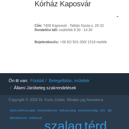
Kórház Kaposvár
Cím:
7400 Kaposvár , Tallián Gyula u. 20-32.
Rendelési idő:
csütörtök 8:30 - 14:30
Bejelentkezés:
+36 82/ 501-300/ 1518 mellék
Ön itt van:
Főoldal
Betegellátás, műtétek
Állami Járóbeteg szakrendelések
Copyright © 2026 Dr. Koós Zoltán. Minden jog fenntartva.
boka arthroscopia
bokasebészet
bokaszalag
keresztszalag
kéz
láb
lábsebészet
sebészet
szalag
térd