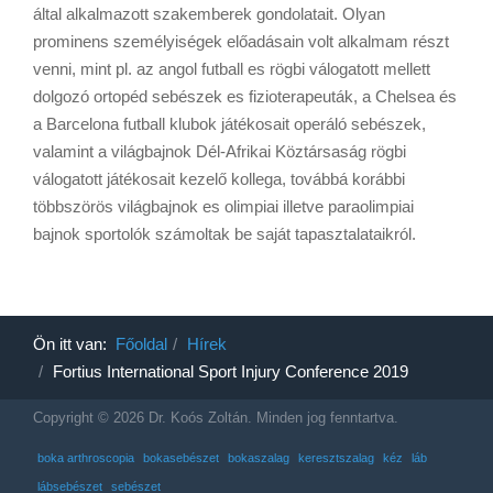
által alkalmazott szakemberek gondolatait. Olyan
prominens személyiségek előadásain volt alkalmam részt
venni, mint pl. az angol futball es rögbi válogatott mellett
dolgozó ortopéd sebészek es fizioterapeuták, a Chelsea és
a Barcelona futball klubok játékosait operáló sebészek,
valamint a világbajnok Dél-Afrikai Köztársaság rögbi
válogatott játékosait kezelő kollega, továbbá korábbi
többszörös világbajnok es olimpiai illetve paraolimpiai
bajnok sportolók számoltak be saját tapasztalataikról.
Ön itt van:
Főoldal
Hírek
Fortius International Sport Injury Conference 2019
Copyright © 2026 Dr. Koós Zoltán. Minden jog fenntartva.
boka arthroscopia
bokasebészet
bokaszalag
keresztszalag
kéz
láb
lábsebészet
sebészet