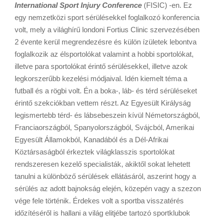
International Sport Injury Conference
(FISIC) -en. Ez
egy nemzetközi sport sérülésekkel foglalkozó konferencia
volt, mely a világhírű londoni Fortius Clinic szervezésében
2 évente kerül megrendezésre és külön ízületek lebontva
foglalkozik az élsportolókat valamint a hobbi sportolókat,
illetve para sportolókat érintő sérülésekkel, illetve azok
legkorszerűbb kezelési módjaival. Idén kiemelt téma a
futball és a rögbi volt. Én a boka-, láb- és térd sérüléseket
érintő szekciókban vettem részt. Az Egyesült Királyság
legismertebb térd- és lábsebeszein kívül Németországból,
Franciaországból, Spanyolországból, Svájcból, Amerikai
Egyesült Államokból, Kanadából és a Dél-Afrikai
Köztársaságból érkeztek világklasszis sportolókat
rendszeresen kezelő specialisták, akiktől sokat lehetett
tanulni a különböző sérülések ellátásáról, aszerint hogy a
sérülés az adott bajnokság elején, közepén vagy a szezon
vége fele történik. Érdekes volt a sportba visszatérés
időzítéséről is hallani a világ elitjébe tartozó sportklubok