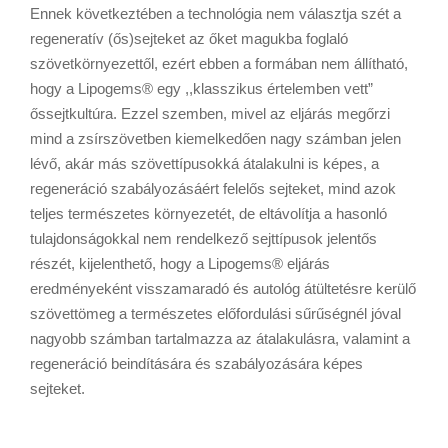
Ennek következtében a technológia nem választja szét a
regeneratív (ős)sejteket az őket magukba foglaló
szövetkörnyezettől, ezért ebben a formában nem állítható,
hogy a Lipogems® egy ,,klasszikus értelemben vett”
őssejtkultúra. Ezzel szemben, mivel az eljárás megőrzi
mind a zsírszövetben kiemelkedően nagy számban jelen
lévő, akár más szövettípusokká átalakulni is képes, a
regeneráció szabályozásáért felelős sejteket, mind azok
teljes természetes környezetét, de eltávolítja a hasonló
tulajdonságokkal nem rendelkező sejttípusok jelentős
részét, kijelenthető, hogy a Lipogems® eljárás
eredményeként visszamaradó és autológ átültetésre kerülő
szövettömeg a természetes előfordulási sűrűségnél jóval
nagyobb számban tartalmazza az átalakulásra, valamint a
regeneráció beindítására és szabályozására képes
sejteket.