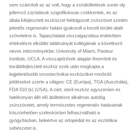
sem számított az az volt, hogy a zsírátültetések során oly
jellemző zúzódások szignifikánsan csökkentek, és az
általa kifejlesztett eszközzel feldolgozott zsírszövet szintén
jelentős regeneratív hatást gyakorolt a kezelt terület alatti
szövetekre is. Tapasztalatai visszaigazolása érdekében
értékelésre elküldte találmányát kollégáinak a következő
neves intézményekbe: University of Miami, Pasteur
Institute, UCLA. A visszajelzések alapján finomított és
továbbfejlesztett eszköz ezek után megkapta a
legjelentősebb orvostechnikai eszközöket minősítő
jelöléseket szerte a világon: CE (Európa), TGA (Ausztrália),
FDA 510 (k) (USA). A zárt, steril eszköz egyszerűen és
hatékonyan állít elő átültetésre alkalmas autológ
zsírszövetet, amely természetes regeneratív hatásainak
köszönhetően széleskörűen felhasználható a
gyógyításban, beleértve az ortopédiát és az esztétikai
sebészetet is.