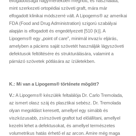
elfogadottsága nagymértékben megnőtt, és használata,
mint szerkezeti ortopédiai szöveti graft, mára már
elfogadott klinikai módszerré vált. A Lipogems® az amerikai
FDA (Food and Drug Administration) szigorú szabályai
alapján is elfogadott és engedélyezett [510 (k)]. A
Lipogems® egy „point of care”, minimál invazív eljárás,
amelyben a páciens saját szövetét használják lágyszöveti
defektusok feltöltésére és strukturálására, valamint a
párnázó szövetek pótlására az ízületekben.
K.: Mi van a Lipogems® története mögött?
V.:
A Lipogems® készülék feltalálója Dr. Carlo Tremolada,
az ismert olasz száj­ és plasztikai sebész. Dr. Tremolada
olyan megoldást keresett, amellyel egy simább és
viszkózusabb, zsírszöveti graftot tud előállítani, amellyel
kezelni lehet a defektusokat, és amellyel természetes
volumetrikus hatás érhető el az arcon. Amire még maga