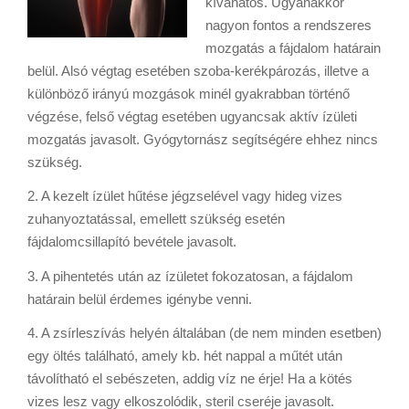
kívánatos. Ugyanakkor
nagyon fontos a rendszeres
mozgatás a fájdalom határain
belül. Alsó végtag esetében szoba-kerékpározás, illetve a
különböző irányú mozgások minél gyakrabban történő
végzése, felső végtag esetében ugyancsak aktív ízületi
mozgatás javasolt. Gyógytornász segítségére ehhez nincs
szükség.
2. A kezelt ízület hűtése jégzselével vagy hideg vizes
zuhanyoztatással, emellett szükség esetén
fájdalomcsillapító bevétele javasolt.
3. A pihentetés után az ízületet fokozatosan, a fájdalom
határain belül érdemes igénybe venni.
4. A zsírleszívás helyén általában (de nem minden esetben)
egy öltés található, amely kb. hét nappal a műtét után
távolítható el sebészeten, addig víz ne érje! Ha a kötés
vizes lesz vagy elkoszolódik, steril cseréje javasolt.