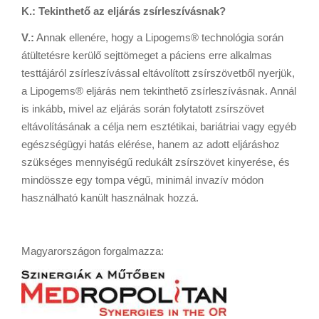
K.: Tekinthető az eljárás zsírleszívásnak?
V.:
Annak ellenére, hogy a Lipogems® technológia során
átültetésre kerülő sejttömeget a páciens erre alkalmas
testtájáról zsírleszívással eltávolított zsírszövetből nyerjük,
a Lipogems® eljárás nem tekinthető zsírleszívásnak. Annál
is inkább, mivel az eljárás során folytatott zsírszövet
eltávolításának a célja nem esztétikai, bariátriai vagy egyéb
egészségügyi hatás elérése, hanem az adott eljáráshoz
szükséges mennyiségű redukált zsírszövet kinyerése, és
mindössze egy tompa végű, minimál invazív módon
használható kanült használnak hozzá.
Magyarországon forgalmazza: