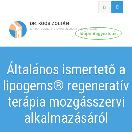
DR. KOÓS ZOLTÁN
ORTOPÉDUS, TRAUMATOLÓGUS SZAKORVOS
Időpontegyeztetés
Általános ismertető a
lipogems® regeneratív
terápia mozgásszervi
alkalmazásáról