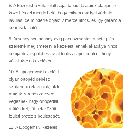
8. A kezelésbe vétel előtt saját tapasztalataink alapján jó
közelítéssel megítélhető, hogy milyen eséllyel várható
javulás, de minderre objektív mérce nincs, és így garancia
sem vállalható.
9. Amennyiben néhány évig panaszmentes a beteg, és
szeretné megismételni a kezelést, ennek akadálya nincs,
de újabb vizsgálat és az aktuális állapot dönti el, hogy
vállaljuk-e a kezelését.
10. A Lipogems® kezelést
olyan ortopéd sebész
szakemberek végzik, akik
maguk is rendszeresen
végeznek nagy ortopédiai
műtéteket, többek között
ízületi protézis beültetését.
11. A Lipogems® kezelés