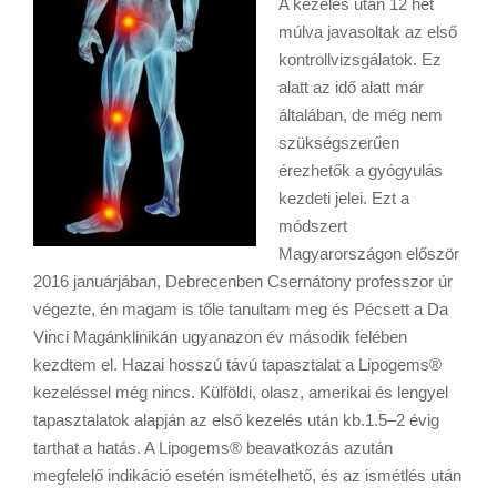
A kezelés után 12 hét
múlva javasoltak az első
kontrollvizsgálatok. Ez
alatt az idő alatt már
általában, de még nem
szükségszerűen
érezhetők a gyógyulás
kezdeti jelei. Ezt a
módszert
Magyarországon először
2016 januárjában, Debrecenben Csernátony professzor úr
végezte, én magam is tőle tanultam meg és Pécsett a Da
Vinci Magánklinikán ugyanazon év második felében
kezdtem el. Hazai hosszú távú tapasztalat a Lipogems®
kezeléssel még nincs. Külföldi, olasz, amerikai és lengyel
tapasztalatok alapján az első kezelés után kb.1.5–2 évig
tarthat a hatás. A Lipogems® beavatkozás azután
megfelelő indikáció esetén ismételhető, és az ismétlés után