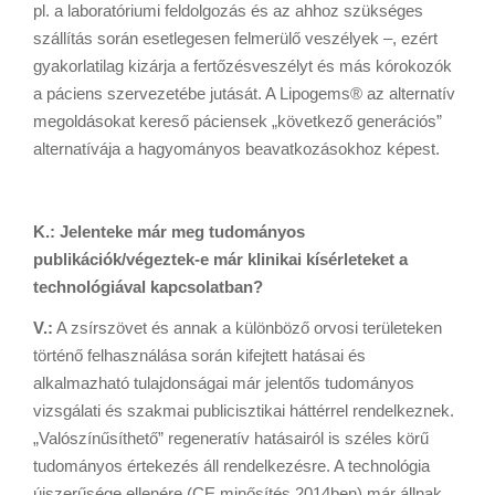
pl. a laboratóriumi feldolgozás és az ahhoz szükséges
szállítás során esetlegesen felmerülő veszélyek –, ezért
gyakorlatilag kizárja a fertőzésveszélyt és más kórokozók
a páciens szervezetébe jutását. A Lipogems® az alternatív
megoldásokat kereső páciensek „következő generációs”
alternatívája a hagyományos beavatkozásokhoz képest.
K.: Jelentek­e már meg tudományos
publikációk/végeztek-e már klinikai kísérleteket a
technológiával kapcsolatban?
V.:
A zsírszövet és annak a különböző orvosi területeken
történő felhasználása során kifejtett hatásai és
alkalmazható tulajdonságai már jelentős tudományos
vizsgálati és szakmai publicisztikai háttérrel rendelkeznek.
„Valószínűsíthető” regeneratív hatásairól is széles körű
tudományos értekezés áll rendelkezésre. A technológia
újszerűsége ellenére (CE minősítés 2014­ben) már állnak