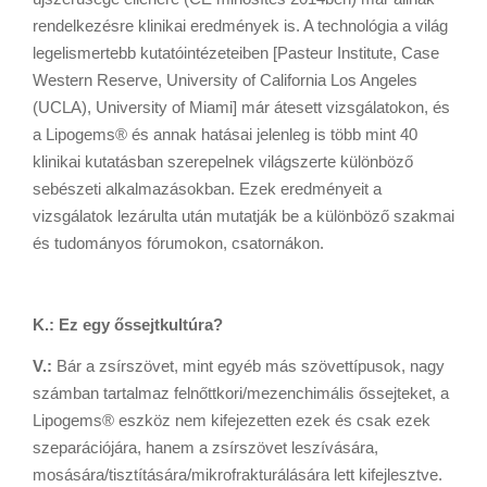
rendelkezésre klinikai eredmények is. A technológia a világ
legelismertebb kutatóintézeteiben [Pasteur Institute, Case
Western Reserve, University of California Los Angeles
(UCLA), University of Miami] már átesett vizsgálatokon, és
a Lipogems® és annak hatásai jelenleg is több mint 40
klinikai kutatásban szerepelnek világszerte különböző
sebészeti alkalmazásokban. Ezek eredményeit a
vizsgálatok lezárulta után mutatják be a különböző szakmai
és tudományos fórumokon, csatornákon.
K.: Ez egy őssejtkultúra?
V.:
Bár a zsírszövet, mint egyéb más szövettípusok, nagy
számban tartalmaz felnőttkori/mezenchimális őssejteket, a
Lipogems® eszköz nem kifejezetten ezek és csak ezek
szeparációjára, hanem a zsírszövet leszívására,
mosására/tisztítására/mikrofrakturálására lett kifejlesztve.