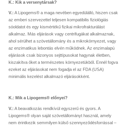
K.: Kik a versenytársak?
V.:
A Lipogems® a maga nevében egyedülálló, hiszen csak
az emberi szervezettel teljesen kompatibilis fiziológiás
sóoldatot és egy kismértékű fizikai mikrofrakturálást
alkalmaz. Más eljárások vagy centrifugákat alkalmaznak,
ahol sérülhet a szövetállomány és a mikrokörnyezet, vagy
az enzimatikus lebontás elvén működnek. Az enzimalapú
eljárások csak bizonyos sejttípusokat hagynak életben,
kiszakítva őket a természetes környezetükből. Ennél fogva
ezeket az eljárásokat nem fogadja el az FDA (USA)
minimális kezelést alkalmazó eljárásokként.
K.: Mik a Lipogems® előnyei?
V.:
A beavatkozás rendkívül egyszerű és gyors. A
Lipogems® olyan saját szövetállományt használ, amely
nem érintkezik semmilyen külső szennyeződésforrással –