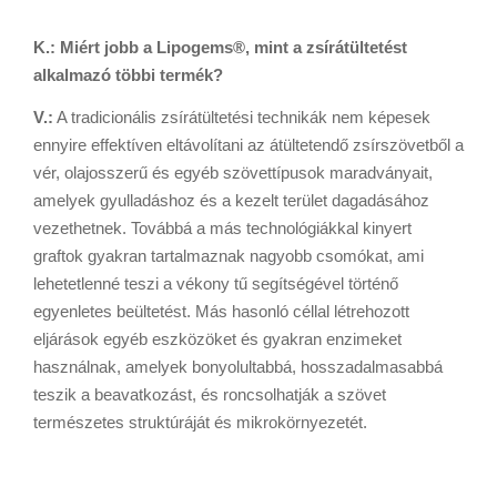
K.: Miért jobb a Lipogems®, mint a zsírátültetést
alkalmazó többi termék?
V.:
A tradicionális zsírátültetési technikák nem képesek
ennyire effektíven eltávolítani az átültetendő zsírszövetből a
vér, olajosszerű és egyéb szövettípusok maradványait,
amelyek gyulladáshoz és a kezelt terület dagadásához
vezethetnek. Továbbá a más technológiákkal kinyert
graftok gyakran tartalmaznak nagyobb csomókat, ami
lehetetlenné teszi a vékony tű segítségével történő
egyenletes beültetést. Más hasonló céllal létrehozott
eljárások egyéb eszközöket és gyakran enzimeket
használnak, amelyek bonyolultabbá, hosszadalmasabbá
teszik a beavatkozást, és roncsolhatják a szövet
természetes struktúráját és mikrokörnyezetét.