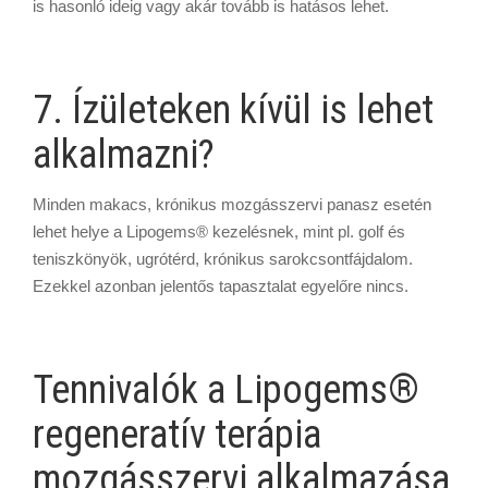
is hasonló ideig vagy akár tovább is hatásos lehet.
7. Ízületeken kívül is lehet
alkalmazni?
Minden makacs, krónikus mozgásszervi panasz esetén
lehet helye a Lipogems® kezelésnek, mint pl. golf­ és
teniszkönyök, ugrótérd, krónikus sarokcsontfájdalom.
Ezekkel azonban jelentős tapasztalat egyelőre nincs.
Tennivalók a Lipogems®
regeneratív terápia
mozgásszervi alkalmazása