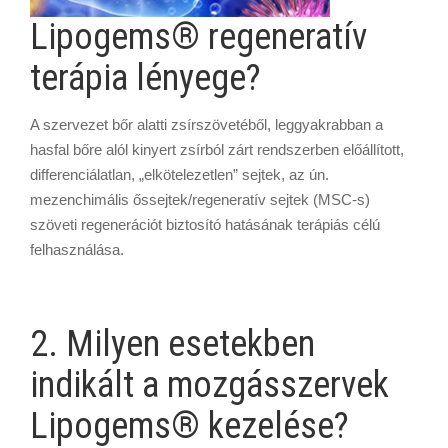
Lipogems® regeneratív
terápia lényege?
A szervezet bőr alatti zsírszövetéből, leggyakrabban a
hasfal bőre alól kinyert zsírból zárt rendszerben előállított,
differenciálatlan, „elkötelezetlen” sejtek, az ún.
mezenchimális őssejtek/regeneratív sejtek (MSC-s)
szöveti regenerációt biztosító hatásának terápiás célú
felhasználása.
2. Milyen esetekben
indikált a mozgásszervek
Lipogems® kezelése?