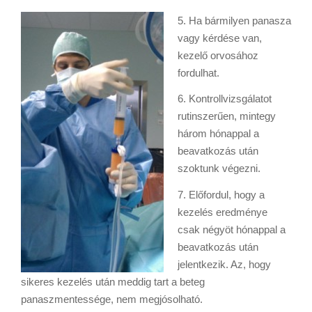
5. Ha bármilyen panasza
vagy kérdése van,
kezelő orvosához
fordulhat.
6. Kontrollvizsgálatot
rutinszerűen, mintegy
három hónappal a
beavatkozás után
szoktunk végezni.
7. Előfordul, hogy a
kezelés eredménye
csak négy­öt hónappal a
beavatkozás után
jelentkezik. Az, hogy
sikeres kezelés után meddig tart a beteg
panaszmentessége, nem megjósolható.