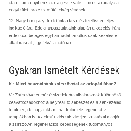
után – amennyiben szükségessé válik – nincs akadálya a
nagyízületi protézis műtét elvégzésének.
12. Nagy hangsúlyt fektetünk a kezelés felelősségteljes
indikációjára. Eddigi tapasztalataink alapján a kezelés iránt
érdeklődő betegek egyharmadát tartottuk csak kezelésre
alkalmasnak, így felvállalhatónak.
Gyakran lsmételt Kérdések
K.: Miért használnánk zsírszövetet az ortopédiában?
V.:
Zsírszövetet már évtizedek óta alkalmaznak különböző
beavatkozásokhoz a helyreállító sebészet és a sebkezelés
területén, de napjainkban már különféle regeneratív
terápiákban is. Az elmúlt időszak kiterjedt kutatásai alapján,
a zsírszövet regenerációs képességének tudományos