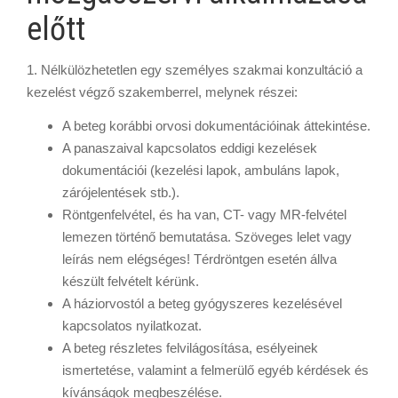
előtt
1. Nélkülözhetetlen egy személyes szakmai konzultáció a
kezelést végző szakemberrel, melynek részei:
A beteg korábbi orvosi dokumentációinak áttekintése.
A panaszaival kapcsolatos eddigi kezelések
dokumentációi (kezelési lapok, ambuláns lapok,
zárójelentések stb.).
Röntgenfelvétel, és ha van, CT- vagy MR-felvétel
lemezen történő bemutatása. Szöveges lelet vagy
leírás nem elégséges! Térdröntgen esetén állva
készült felvételt kérünk.
A háziorvostól a beteg gyógyszeres kezelésével
kapcsolatos nyilatkozat.
A beteg részletes felvilágosítása, esélyeinek
ismertetése, valamint a felmerülő egyéb kérdések és
kívánságok megbeszélése.