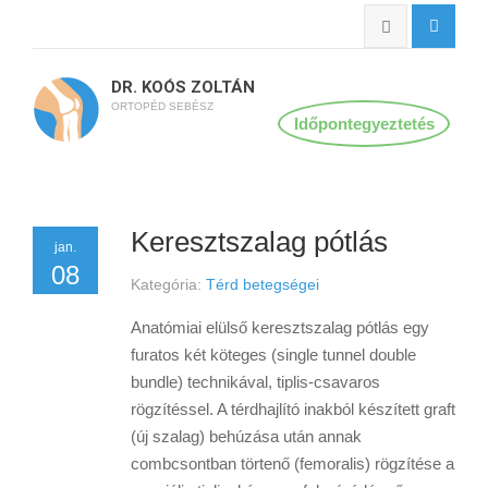
DR. KOÓS ZOLTÁN
ORTOPÉD SEBÉSZ
Időpontegyeztetés
Keresztszalag pótlás
jan.
08
Kategória:
Térd betegségei
Anatómiai elülső keresztszalag pótlás egy
furatos két köteges (single tunnel double
bundle) technikával, tiplis-csavaros
rögzítéssel. A térdhajlító inakból készített graft
(új szalag) behúzása után annak
combcsontban törtenő (femoralis) rögzítése a