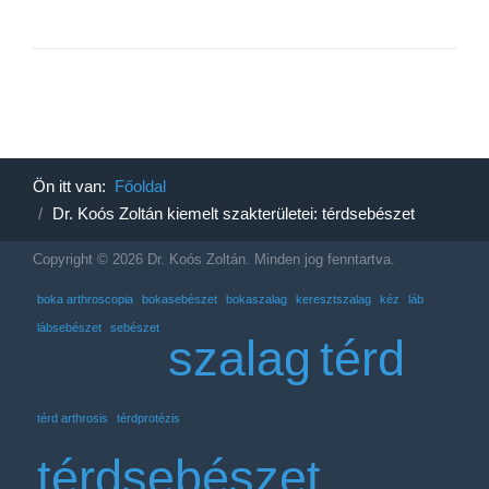
Ön itt van:
Főoldal
Dr. Koós Zoltán kiemelt szakterületei: térdsebészet
Copyright © 2026 Dr. Koós Zoltán. Minden jog fenntartva.
boka arthroscopia
bokasebészet
bokaszalag
keresztszalag
kéz
láb
lábsebészet
sebészet
szalag
térd
térd arthrosis
térdprotézis
térdsebészet