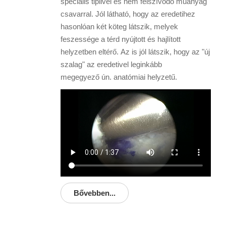
speciális tiplivel és nem felszívódó műanyag
csavarral. Jól látható, hogy az eredetihez
hasonlóan két köteg látszik, melyek
feszessége a térd nyújtott és hajlított
helyzetben eltérő. Az is jól látszik, hogy az "új
szalag" az eredetivel leginkább
megegyező ún. anatómiai helyzetű.
Bővebben...