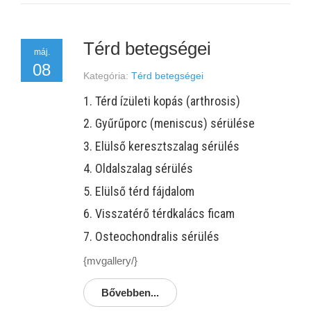
Térd betegségei
máj.
08
Kategória:
Térd betegségei
1. Térd ízületi kopás (arthrosis)
2. Gyűrűporc (meniscus) sérülése
3. Elülső keresztszalag sérülés
4. Oldalszalag sérülés
5. Elülső térd fájdalom
6. Visszatérő térdkalács ficam
7. Osteochondralis sérülés
{mvgallery/}
Bővebben...