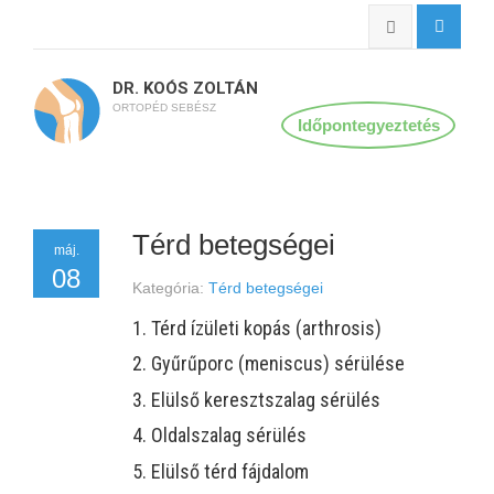
DR. KOÓS ZOLTÁN
ORTOPÉD SEBÉSZ
Időpontegyeztetés
Térd betegségei
máj.
08
Kategória:
Térd betegségei
1. Térd ízületi kopás (arthrosis)
2. Gyűrűporc (meniscus) sérülése
3. Elülső keresztszalag sérülés
4. Oldalszalag sérülés
5. Elülső térd fájdalom