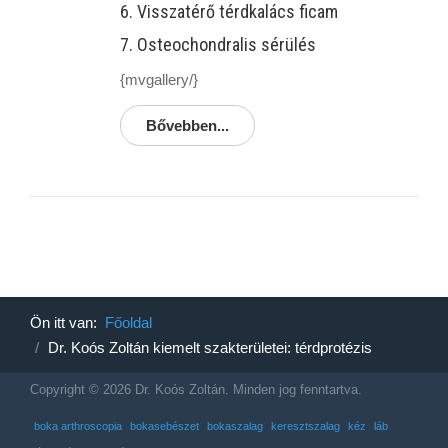
6. Visszatérő térdkalács ficam
7. Osteochondralis sérülés
{mvgallery/}
Bővebben...
Ön itt van:
Főoldal
Dr. Koós Zoltán kiemelt szakterületei: térdprotézis
Copyright © 2026 Dr. Koós Zoltán. Minden jog fenntartva.
boka arthroscopia
bokasebészet
bokaszalag
keresztszalag
kéz
láb