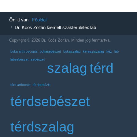
Ön itt van:
Főoldal
Dr. Koós Zoltán kiemelt szakterületei: láb
Copyright © 2026 Dr. Koós Zoltán. Minden jog fenntartva.
boka arthroscopia
bokasebészet
bokaszalag
keresztszalag
kéz
láb
lábsebészet
sebészet
szalag
térd
térd arthrosis
térdprotézis
térdsebészet
térdszalag