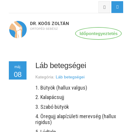
DR. KOÓS ZOLTÁN
ORTOPÉD SEBÉSZ
Időpontegyeztetés
Láb betegségei
máj.
08
Kategória:
Láb betegségei
1. Bütyök (hallux valgus)
2. Kalapácsujj
3. Szabó bütyök
4. Öregujj alapízületi merevség (hallux
rigidus)
5. Lúdtalp